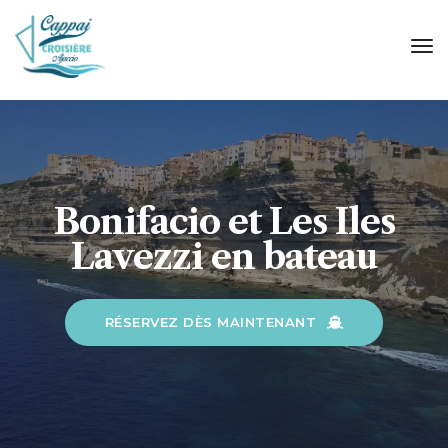
tog
nav
Bonifacio et Les Iles
Lavezzi en bateau
RÉSERVEZ DÈS MAINTENANT